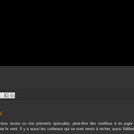
y
, nous avons vu nos premiers quiscales, peut-être des rouilleux à en juger 
r le vent. Il y a aussi les corbeaux qui se sont remis à nicher, aussi fidèles