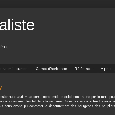
aliste
ières.
e, un médicament
Carnet d'herboriste
Références
À propo
y
 rester au chaud, mais dans l'après-midi, le soleil nous a pris par la main po
des carouges vus plus tôt dans la semaine. Nous les avons entendus sans les
ais nous avons pu constater le débourrement des bourgeons des peupliers