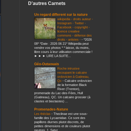
D'autres Carnets
Un regard different sur la nature
wikipedia - droits auteur -
Instagram - Twitter -
Facebook - copyright -
licence creative
commons - défense des
droits - artistes -
-
*2026
08* *Date : 2026 06 21* Wikipedia peut
vendre vos photos * * laisse, du moins,
libre cours à leur utilisation commerciale !
► ► ► LIRE LA SUITE...
Géo-Outaouais
Roche intrusive
recoupant le calcaire
ordovicien à Gatineau,
Qc
-
Calcaire ordovicien
de la formation Black
River (Trenton),
promenade du Lac-des-Fées, Hull
(Gatineau), QC. Un calcaire grossier (à
clastes et bioclastes) ...
Promenades-Nature
Les théclas
-
Theclinae est une sous-
famille des Lycaenidae. Ce sont des
papillons diurnes plutot discrets, de
petites dimensions et de couleurs plutot
neutres. 1. Satyr...