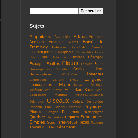
Sujets
Amphibiens
Arbres
Arbustes
Arachnides
Boisé du
Artefacts
Automne
Autres
Tremblay
Botanique
Bryophytes
Canada
Champignons
Coléoptères
Comestibles
Costa
Cuba
Diptères
Désespoir
Rica
Diplopodes
Fleurs
Espagne
Feuilles
Fruits
Fossiles
Géologie
Hiver
Gastéropodes
Gibraltar
Insectes
Hyménoptères
Hémiptères
Longueuil
Laurentides
Lichens
Livres
Mammifères
Lépidoptères
Mexique
Mont Saint-Bruno
Minéraux
Mont Orford
Mont
Montréal
Saint-Hilaire
Nouveau-Brunswick
Oiseaux
Ontario
Odonates
Orthoptères
Paysages
Panama
Parc Michel-Chartrand
Plantes
Printemps
Pologne
Ptéridophytes
Québec
Sanctuaires
Reptiles
Rencontres
Simples
Terre-Neuve
Texas
Sons
Toxiques
Traces
Événements
Été
Vers