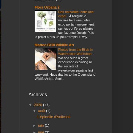
Flora Urbana 2
Des nouvelles: enfin une
expo!
-
À l'origine je
voulais faire une petite
expo portant uniquement
sur les conifères plantés
sur l'avenue Duluth. Puis
le projet a pris un peu d'ampleur. Voy...
Matteo Grilli Wildlife Art
Photos from the Birds in
Watercolour Workshop
-
We had such a great
experience exploring all
the secrets of
watercolour painting last
weekend. Huge thanks to the Queensland
Wildlife Artists Soci...
Archives
▼
2026
(17)
▼
août
(1)
L'épinette d'Anticosti
►
juin
(1)
►
mai
(3)