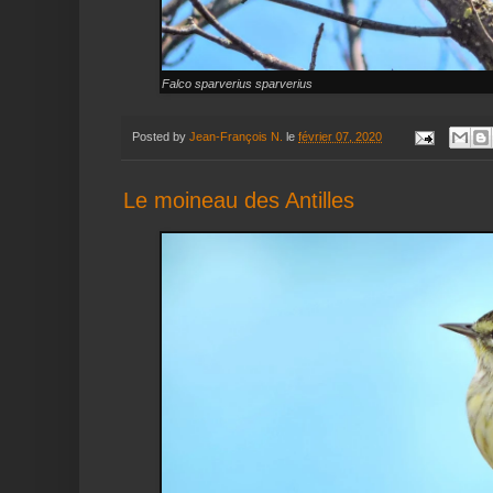
Falco sparverius sparverius
Posted by
Jean-François N.
le
février 07, 2020
Le moineau des Antilles