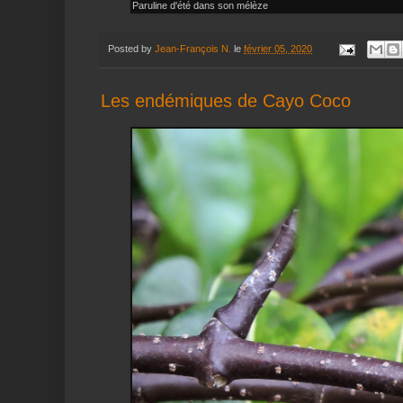
Paruline d'été dans son mélèze
Posted by
Jean-François N.
le
février 05, 2020
Les endémiques de Cayo Coco