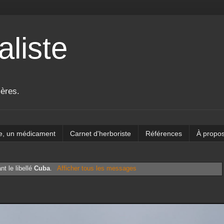
aliste
ières.
e, un médicament
Carnet d'herboriste
Références
À propo
t le libellé
Cuba
.
Afficher tous les messages