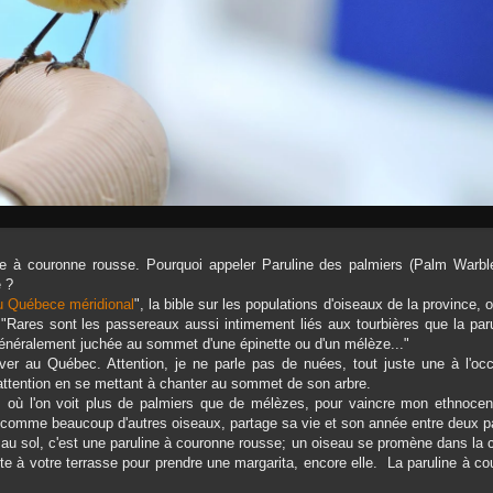
ine à couronne rousse. Pourquoi appeler Paruline des palmiers (Palm Warble
e ?
u Québece méridional
", la bible sur les populations d'oiseaux de la province, 
: "Rares sont les passereaux aussi intimement liés aux tourbières que la par
 généralement juchée au sommet d'une épinette ou d'un mélèze..."
rver au Québec. Attention, je ne parle pas de nuées, tout juste une à l'occ
e attention en se mettant à chanter au sommet de son arbre.
a, où l'on voit plus de palmiers que de mélèzes, pour vaincre mon ethnocen
, comme beaucoup d'autres oiseaux, partage sa vie et son année entre deux p
ne au sol, c'est une paruline à couronne rousse; un oiseau se promène dans la 
vite à votre terrasse pour prendre une margarita, encore elle. La paruline à c