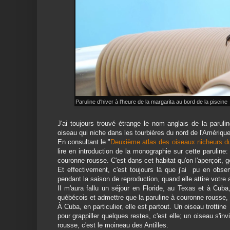
Paruline d'hiver à l'heure de la margarita au bord de la piscine
J'ai toujours trouvé étrange le nom anglais de la parul
oiseau qui niche dans les tourbières du nord de l'Amériqu
En consultant le "
Deuxième atlas des oiseaux nicheurs d
lire en introduction de la monographie sur cette paruline
couronne rousse. C'est dans cet habitat qu'on l'aperçoit,
Et effectivement, c'est toujours là que j'ai pu en obse
pendant la saison de reproduction, quand elle attire votr
Il m'aura fallu un séjour en Floride, au Texas et à Cub
québécois et admettre que la paruline à couronne rousse
À Cuba, en particulier, elle est partout. Un oiseau trotti
pour grappiller quelques restes, c'est elle; un oiseau s'in
rousse, c'est le moineau des Antilles.