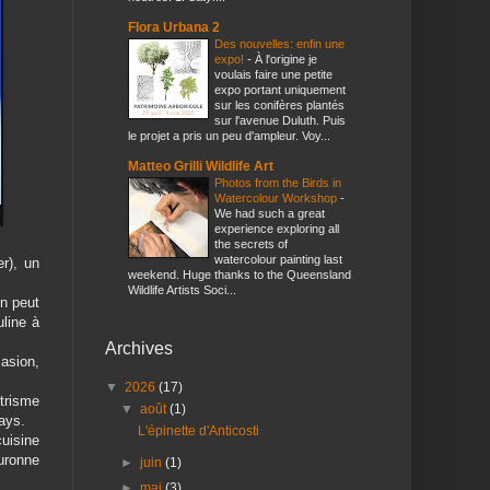
Flora Urbana 2
Des nouvelles: enfin une
expo!
-
À l'origine je
voulais faire une petite
expo portant uniquement
sur les conifères plantés
sur l'avenue Duluth. Puis
le projet a pris un peu d'ampleur. Voy...
Matteo Grilli Wildlife Art
Photos from the Birds in
Watercolour Workshop
-
We had such a great
experience exploring all
the secrets of
watercolour painting last
r), un
weekend. Huge thanks to the Queensland
Wildlife Artists Soci...
on peut
uline à
Archives
asion,
▼
2026
(17)
trisme
▼
août
(1)
ays.
L'épinette d'Anticosti
cuisine
ouronne
►
juin
(1)
►
mai
(3)