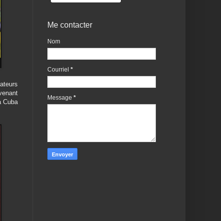
Me contacter
Nom
Courriel
*
ateurs
venant
Message
*
'à Cuba