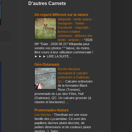
D'autres Carnets
Un regard different sur la nature
wikipedia - droits auteur -
Instagram - Twitter -
Facebook - copyright -
licence creative
commons - défense des
droits - artistes -
-
*2026
08* *Date : 2026 06 21* Wikipedia peut
vendre vos photos * * laisse, du moins,
libre cours à leur utilisation commerciale !
► ► ► LIRE LA SUITE...
Géo-Outaouais
Roche intrusive
recoupant le calcaire
ordovicien à Gatineau,
Qc
-
Calcaire ordovicien
de la formation Black
River (Trenton),
promenade du Lac-des-Fées, Hull
(Gatineau), QC. Un calcaire grossier (à
clastes et bioclastes) ...
Promenades-Nature
Les théclas
-
Theclinae est une sous-
famille des Lycaenidae. Ce sont des
papillons diurnes plutot discrets, de
petites dimensions et de couleurs plutot
neutres. 1. Satyr...