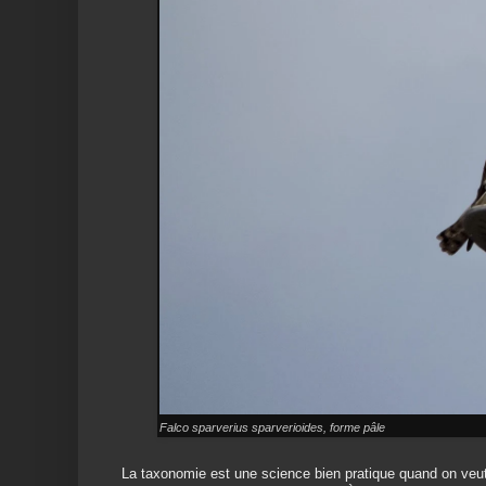
Falco sparverius sparverioides, forme pâle
La taxonomie est une science bien pratique quand on veut