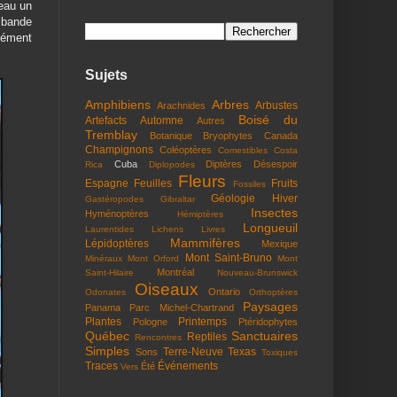
seau un
e bande
rmément
Sujets
Amphibiens
Arbres
Arbustes
Arachnides
Boisé du
Artefacts
Automne
Autres
Tremblay
Botanique
Bryophytes
Canada
Champignons
Coléoptères
Comestibles
Costa
Cuba
Diptères
Désespoir
Rica
Diplopodes
Fleurs
Espagne
Feuilles
Fruits
Fossiles
Géologie
Hiver
Gastéropodes
Gibraltar
Insectes
Hyménoptères
Hémiptères
Longueuil
Laurentides
Lichens
Livres
Mammifères
Lépidoptères
Mexique
Mont Saint-Bruno
Minéraux
Mont Orford
Mont
Montréal
Saint-Hilaire
Nouveau-Brunswick
Oiseaux
Ontario
Odonates
Orthoptères
Paysages
Panama
Parc Michel-Chartrand
Plantes
Printemps
Pologne
Ptéridophytes
Québec
Sanctuaires
Reptiles
Rencontres
Simples
Terre-Neuve
Texas
Sons
Toxiques
Traces
Événements
Été
Vers