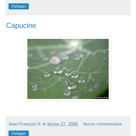
Partager
Capucine
Jean-François N.
le
février 27, 2008
Aucun commentaire:
Partager