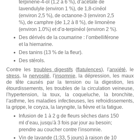
terpinène-4-ol (1,2 à 6 %), d’acétate de
lavendulyle (environ 1 %), de 1,8-cinéol
(environ 2,5 %), de octanone-3 (environ 2,5
%), de camphre (de 1,2 à 8 %), de limonène
(environ 1.0%) et d’α-terpinéol (environ 2 %).
Des dérivés de la coumarine : l’ombelliférone
et la hiernarine.
Des tanins (13 % de la fleur).
Des stérols.
Contre les
troubles digestifs
(
flatulences
), l'
anxiété
, le
stress
, la
nervosité
, l'
insomnie
, la dépression, les maux
de tête causés par la tension ou la digestion, les
étourdissements, les troubles de la circulation veineuse,
l'hypertension, la toux, la coqueluche, la bronchite,
l'asthme, les maladies infectieuses, les refroidissements,
la grippe, le coryza, la laryngite, la fièvre et la fatigue.
Infusion de 1 à 2 g de fleurs sèches dans 150
ml d’eau, jusqu'à 3 fois par jour au besoin;
prendre au coucher contre l'insomnie.
Vin de lavande (1:33, 5 jours) à raison de 10