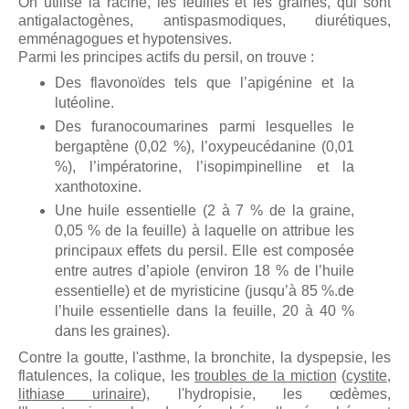
On utilise la racine, les feuilles et les graines, qui sont
antigalactogènes, antispasmodiques, diurétiques,
emménagogues et hypotensives.
Parmi les principes actifs du persil, on trouve :
Des flavonoïdes tels que l’apigénine et la
lutéoline.
Des furanocoumarines parmi lesquelles le
bergaptène (0,02 %), l’oxypeucédanine (0,01
%), l’impératorine, l’isopimpinelline et la
xanthotoxine.
Une huile essentielle (2 à 7 % de la graine,
0,05 % de la feuille) à laquelle on attribue les
principaux effets du persil. Elle est composée
entre autres d’apiole (environ 18 % de l’huile
essentielle) et de myristicine (jusqu’à 85 %.de
l’huile essentielle dans la feuille, 20 à 40 %
dans les graines).
Contre la goutte, l'asthme, la bronchite, la dyspepsie, les
flatulences, la colique, les
troubles de la miction
(
cystite
,
lithiase urinaire
), l'hydropisie, les œdèmes,