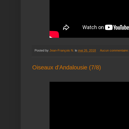
Posted by
Jean-François N.
le
mai 26, 2018
Aucun commentaire
Oiseaux d'Andalousie (7/8)