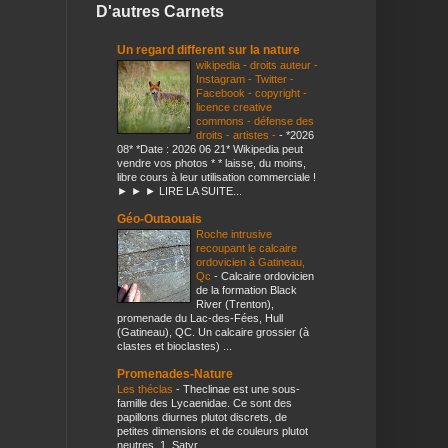
D'autres Carnets
Un regard different sur la nature
wikipedia - droits auteur -
Instagram - Twitter -
Facebook - copyright -
licence creative
commons - défense des
droits - artistes -
-
*2026
08* *Date : 2026 06 21* Wikipedia peut
vendre vos photos * * laisse, du moins,
libre cours à leur utilisation commerciale !
► ► ► LIRE LA SUITE...
Géo-Outaouais
Roche intrusive
recoupant le calcaire
ordovicien à Gatineau,
Qc
-
Calcaire ordovicien
de la formation Black
River (Trenton),
promenade du Lac-des-Fées, Hull
(Gatineau), QC. Un calcaire grossier (à
clastes et bioclastes) ...
Promenades-Nature
Les théclas
-
Theclinae est une sous-
famille des Lycaenidae. Ce sont des
papillons diurnes plutot discrets, de
petites dimensions et de couleurs plutot
neutres. 1. Satyr...