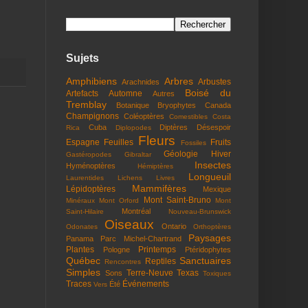
Sujets
Amphibiens
Arbres
Arbustes
Arachnides
Boisé du
Artefacts
Automne
Autres
Tremblay
Botanique
Bryophytes
Canada
Champignons
Coléoptères
Comestibles
Costa
Cuba
Diptères
Désespoir
Rica
Diplopodes
Fleurs
Espagne
Feuilles
Fruits
Fossiles
Géologie
Hiver
Gastéropodes
Gibraltar
Insectes
Hyménoptères
Hémiptères
Longueuil
Laurentides
Lichens
Livres
Mammifères
Lépidoptères
Mexique
Mont Saint-Bruno
Minéraux
Mont Orford
Mont
Montréal
Saint-Hilaire
Nouveau-Brunswick
Oiseaux
Ontario
Odonates
Orthoptères
Paysages
Panama
Parc Michel-Chartrand
Plantes
Printemps
Pologne
Ptéridophytes
Québec
Sanctuaires
Reptiles
Rencontres
Simples
Terre-Neuve
Texas
Sons
Toxiques
Traces
Événements
Été
Vers