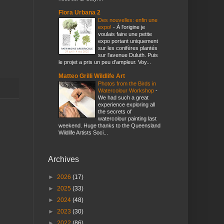
Flora Urbana 2
Des nouvelles: enfin une
expo!
-
À l'origine je
voulais faire une petite
expo portant uniquement
sur les conifères plantés
sur l'avenue Duluth. Puis
le projet a pris un peu d'ampleur. Voy...
Matteo Grilli Wildlife Art
Photos from the Birds in
Watercolour Workshop
-
We had such a great
experience exploring all
the secrets of
watercolour painting last
weekend. Huge thanks to the Queensland
Wildlife Artists Soci...
Archives
►
2026
(17)
►
2025
(33)
►
2024
(48)
►
2023
(30)
►
2022
(86)