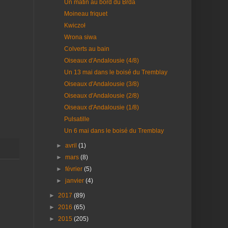
Un matin au bord du Brda
Moineau friquet
Kwiczoł
Wrona siwa
Colverts au bain
Oiseaux d'Andalousie (4/8)
Un 13 mai dans le boisé du Tremblay
Oiseaux d'Andalousie (3/8)
Oiseaux d'Andalousie (2/8)
Oiseaux d'Andalousie (1/8)
Pulsatille
Un 6 mai dans le boisé du Tremblay
►
avril
(1)
►
mars
(8)
►
février
(5)
►
janvier
(4)
►
2017
(89)
►
2016
(65)
►
2015
(205)