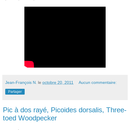
Jean-François N.
le
octobre 20, 2011
Aucun commentaire:
Partager
Pic à dos rayé, Picoides dorsalis, Three-
toed Woodpecker