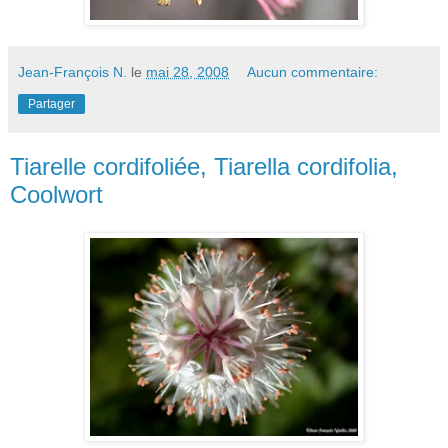
Jean-François N.
le
mai 28, 2008
Aucun commentaire:
Partager
Tiarelle cordifoliée, Tiarella cordifolia,
Coolwort