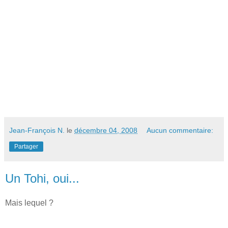
Jean-François N.
le
décembre 04, 2008
Aucun commentaire:
Partager
Un Tohi, oui...
Mais lequel ?