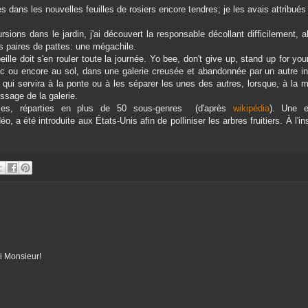
 dans les nouvelles feuilles de rosiers encore tendres; je les avais attribués
ions dans le jardin, j'ai découvert la responsable décollant difficilement, a
ois paires de pattes: une mégachile.
eille doit s'en rouler toute la journée. Yo bee, don't give up, stand up for your
 tronc ou encore au sol, dans une galerie creusée et abandonnée par un autre i
e qui servira à la ponte ou à les séparer les unes des autres, lorsque, à la 
ssage de la galerie.
ces, réparties en plus de 50 sous-genres (d'après
wikipédia
). Une 
déo, a été introduite aux États-Unis afin de polliniser les arbres fruitiers. À l'in
i Monsieur!