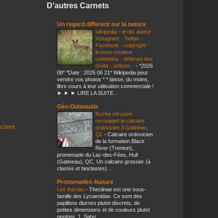
D'autres Carnets
Un regard different sur la nature
wikipedia - droits auteur -
Instagram - Twitter -
Facebook - copyright -
licence creative
commons - défense des
droits - artistes -
-
*2026
08* *Date : 2026 06 21* Wikipedia peut
vendre vos photos * * laisse, du moins,
libre cours à leur utilisation commerciale !
► ► ► LIRE LA SUITE...
Géo-Outaouais
Roche intrusive
recoupant le calcaire
nciens
ordovicien à Gatineau,
Qc
-
Calcaire ordovicien
de la formation Black
River (Trenton),
promenade du Lac-des-Fées, Hull
(Gatineau), QC. Un calcaire grossier (à
clastes et bioclastes) ...
Promenades-Nature
Les théclas
-
Theclinae est une sous-
famille des Lycaenidae. Ce sont des
papillons diurnes plutot discrets, de
petites dimensions et de couleurs plutot
neutres. 1. Satyr...