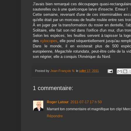
J'avais bien remarqué ces découpages quasi-rectangulaires
sauterelles ou à une quelconque larve d'insecte. Erreur !
Cette semaine, revenant d'une de ces interminables excurs
qu'elle était par un morceau de feuille roulée entre ses tr
À en juger par la transformation du rosier en dentelle, l'ab
Solitaire, elle fait son nid dans l'orifice d'un mur, d'un
Selon les espèces, les feuilles servent à tapisser la log
des
xylocopes
, elle pond séquentiellement jusqu'au rempli
Dans le monde, il en existerait plus de 500 espè
européenne,
Megachile rotundata
, peut-être celle de la vi
son négrier, elle a conquis l'Amérique du Nord.
Posted by
Jean-François N.
le
juillet 17, 2011
1 commentaire:
Roger Latour
2011-07-17 17 h 50
Marrant ton commentaire et magnifique ton clip! Merc
Répondre