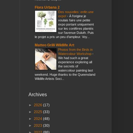
Flora Urbana 2
Des nouvelles: enfin une
expo!
-
À l'origine je
voulais faire une petite
expo portant uniquement
sur les conifères plantés
sur l'avenue Duluth. Puis
le projet a pris un peu d'ampleur. Voy...
Matteo Grilli Wildlife Art
Photos from the Birds in
Watercolour Workshop
-
We had such a great
experience exploring all
the secrets of
watercolour painting last
weekend. Huge thanks to the Queensland
Wildlife Artists Soci...
Archives
►
2026
(17)
►
2025
(33)
►
2024
(48)
►
2023
(30)
►
2022
(86)