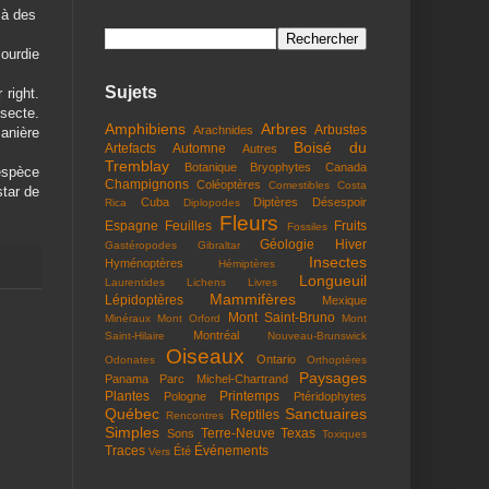
 à des
lourdie
Sujets
 right.
nsecte.
Amphibiens
Arbres
Arbustes
Arachnides
manière
Boisé du
Artefacts
Automne
Autres
Tremblay
Botanique
Bryophytes
Canada
espèce
Champignons
Coléoptères
Comestibles
Costa
star de
Cuba
Diptères
Désespoir
Rica
Diplopodes
Fleurs
Espagne
Feuilles
Fruits
Fossiles
Géologie
Hiver
Gastéropodes
Gibraltar
Insectes
Hyménoptères
Hémiptères
Longueuil
Laurentides
Lichens
Livres
Mammifères
Lépidoptères
Mexique
Mont Saint-Bruno
Minéraux
Mont Orford
Mont
Montréal
Saint-Hilaire
Nouveau-Brunswick
Oiseaux
Ontario
Odonates
Orthoptères
Paysages
Panama
Parc Michel-Chartrand
Plantes
Printemps
Pologne
Ptéridophytes
Québec
Sanctuaires
Reptiles
Rencontres
Simples
Terre-Neuve
Texas
Sons
Toxiques
Traces
Événements
Été
Vers