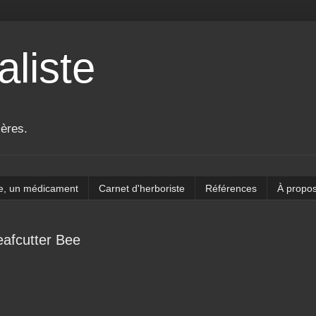
aliste
ières.
e, un médicament
Carnet d'herboriste
Références
À propo
eafcutter Bee