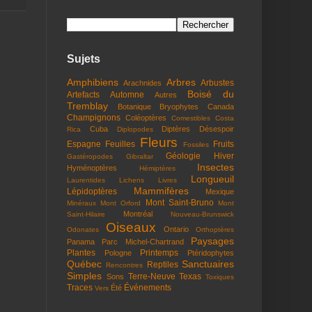
Sujets
Amphibiens
Arbres
Arbustes
Arachnides
Boisé du
Artefacts
Automne
Autres
Tremblay
Botanique
Bryophytes
Canada
Champignons
Coléoptères
Comestibles
Costa
Cuba
Diptères
Désespoir
Rica
Diplopodes
Fleurs
Espagne
Feuilles
Fruits
Fossiles
Géologie
Hiver
Gastéropodes
Gibraltar
Insectes
Hyménoptères
Hémiptères
Longueuil
Laurentides
Lichens
Livres
Mammifères
Lépidoptères
Mexique
Mont Saint-Bruno
Minéraux
Mont Orford
Mont
Montréal
Saint-Hilaire
Nouveau-Brunswick
Oiseaux
Ontario
Odonates
Orthoptères
Paysages
Panama
Parc Michel-Chartrand
Plantes
Printemps
Pologne
Ptéridophytes
Québec
Sanctuaires
Reptiles
Rencontres
Simples
Terre-Neuve
Texas
Sons
Toxiques
Traces
Événements
Été
Vers