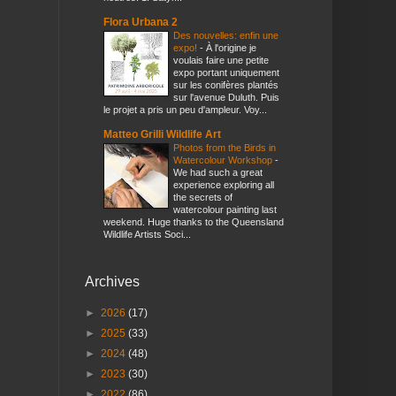
Flora Urbana 2
Des nouvelles: enfin une
expo!
-
À l'origine je
voulais faire une petite
expo portant uniquement
sur les conifères plantés
sur l'avenue Duluth. Puis
le projet a pris un peu d'ampleur. Voy...
Matteo Grilli Wildlife Art
Photos from the Birds in
Watercolour Workshop
-
We had such a great
experience exploring all
the secrets of
watercolour painting last
weekend. Huge thanks to the Queensland
Wildlife Artists Soci...
Archives
►
2026
(17)
►
2025
(33)
►
2024
(48)
►
2023
(30)
►
2022
(86)