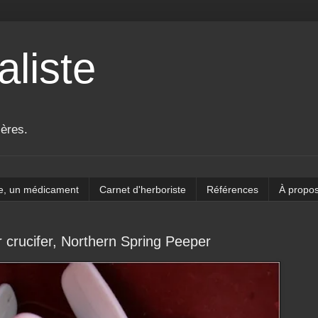
aliste
ières.
e, un médicament
Carnet d'herboriste
Références
À propo
r crucifer, Northern Spring Peeper