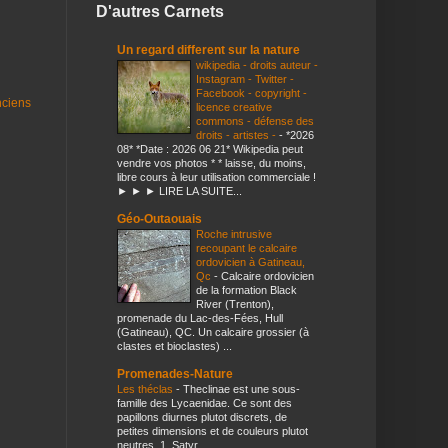
D'autres Carnets
Un regard different sur la nature
wikipedia - droits auteur -
Instagram - Twitter -
Facebook - copyright -
nciens
licence creative
commons - défense des
droits - artistes -
-
*2026
08* *Date : 2026 06 21* Wikipedia peut
vendre vos photos * * laisse, du moins,
libre cours à leur utilisation commerciale !
► ► ► LIRE LA SUITE...
Géo-Outaouais
Roche intrusive
recoupant le calcaire
ordovicien à Gatineau,
Qc
-
Calcaire ordovicien
de la formation Black
River (Trenton),
promenade du Lac-des-Fées, Hull
(Gatineau), QC. Un calcaire grossier (à
clastes et bioclastes) ...
Promenades-Nature
Les théclas
-
Theclinae est une sous-
famille des Lycaenidae. Ce sont des
papillons diurnes plutot discrets, de
petites dimensions et de couleurs plutot
neutres. 1. Satyr...