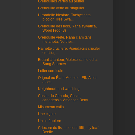
Grenouilles vertes au pluriel
Grenouille verte au singulier
Hirondelle bicolore, Tachycineta
bicolor, Tree Swa...
Grenouille des bois, Rana sylvatica,
Wood Frog (3)
Grenouille verte, Rana clamitans
melanota, Norther...
Rainette crucifère, Pseudacris crucifer
crucifer, ...
Bruant chanteur, Melospiza melodia,
Song Sparrow
Lotier corniculé
Orignal ou Élan, Moose or Elk, Alces
alces
Neighbourhood watching
Castor du Canada, Castor
canadensis, American Beav...
Misumena vatia
Une cigale
Un coléoptère…
Criocère du lis, Lilioceris lilii, Lily leaf
Beetle