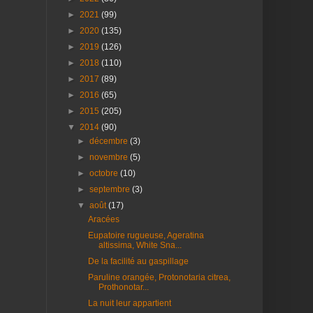
►
2021
(99)
►
2020
(135)
►
2019
(126)
►
2018
(110)
►
2017
(89)
►
2016
(65)
►
2015
(205)
▼
2014
(90)
►
décembre
(3)
►
novembre
(5)
►
octobre
(10)
►
septembre
(3)
▼
août
(17)
Aracées
Eupatoire rugueuse, Ageratina
altissima, White Sna...
De la facilité au gaspillage
Paruline orangée, Protonotaria citrea,
Prothonotar...
La nuit leur appartient