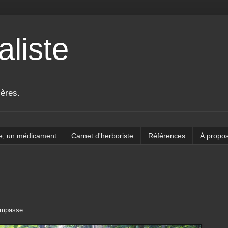
aliste
ières.
e, un médicament
Carnet d'herboriste
Références
À propo
'impasse.