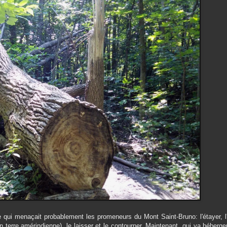
re qui menaçait probablement les promeneurs du Mont Saint-Bruno: l'étayer, l
terre amérindienne), le laisser et le contourner. Maintenant, qui va héberge