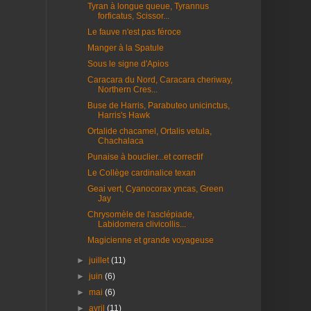
Tyran à longue queue, Tyrannus
forficatus, Scissor...
Le fauve n'est pas féroce
Manger à la Spatule
Sous le signe d'Apios
Caracara du Nord, Caracara cheriway,
Northern Cres...
Buse de Harris, Parabuteo unicinctus,
Harris's Hawk
Ortalide chacamel, Ortalis vetula,
Chachalaca
Punaise à bouclier...et correctif
Le Collège cardinalice texan
Geai vert, Cyanocorax yncas, Green
Jay
Chrysomèle de l'asclépiade,
Labidomera clivicollis...
Magicienne et grande voyageuse
►
juillet
(11)
►
juin
(6)
►
mai
(6)
►
avril
(11)