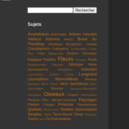
Sujets
Amphibiens
Arbres
Arbustes
Arachnides
Boisé du
Artefacts
Automne
Autres
Tremblay
Botanique
Bryophytes
Canada
Champignons
Coléoptères
Comestibles
Costa
Cuba
Diptères
Désespoir
Rica
Diplopodes
Fleurs
Espagne
Feuilles
Fruits
Fossiles
Géologie
Hiver
Gastéropodes
Gibraltar
Insectes
Hyménoptères
Hémiptères
Longueuil
Laurentides
Lichens
Livres
Mammifères
Lépidoptères
Mexique
Mont Saint-Bruno
Minéraux
Mont Orford
Mont
Montréal
Saint-Hilaire
Nouveau-Brunswick
Oiseaux
Ontario
Odonates
Orthoptères
Paysages
Panama
Parc Michel-Chartrand
Plantes
Printemps
Pologne
Ptéridophytes
Québec
Sanctuaires
Reptiles
Rencontres
Simples
Terre-Neuve
Texas
Sons
Toxiques
Traces
Événements
Été
Vers