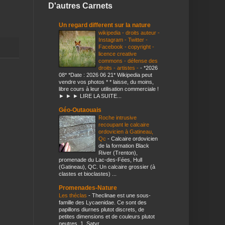
D'autres Carnets
Un regard different sur la nature
wikipedia - droits auteur -
Instagram - Twitter -
Facebook - copyright -
licence creative
commons - défense des
droits - artistes -
-
*2026
08* *Date : 2026 06 21* Wikipedia peut
vendre vos photos * * laisse, du moins,
libre cours à leur utilisation commerciale !
► ► ► LIRE LA SUITE...
Géo-Outaouais
Roche intrusive
recoupant le calcaire
ordovicien à Gatineau,
Qc
-
Calcaire ordovicien
de la formation Black
River (Trenton),
promenade du Lac-des-Fées, Hull
(Gatineau), QC. Un calcaire grossier (à
clastes et bioclastes) ...
Promenades-Nature
Les théclas
-
Theclinae est une sous-
famille des Lycaenidae. Ce sont des
papillons diurnes plutot discrets, de
petites dimensions et de couleurs plutot
neutres. 1. Satyr...