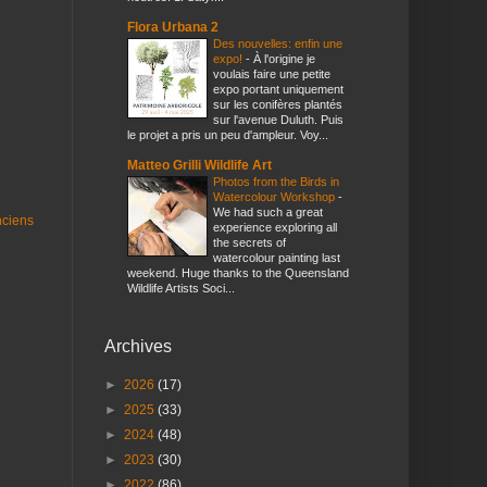
Flora Urbana 2
Des nouvelles: enfin une
expo!
-
À l'origine je
voulais faire une petite
expo portant uniquement
sur les conifères plantés
sur l'avenue Duluth. Puis
le projet a pris un peu d'ampleur. Voy...
Matteo Grilli Wildlife Art
Photos from the Birds in
Watercolour Workshop
-
We had such a great
nciens
experience exploring all
the secrets of
watercolour painting last
weekend. Huge thanks to the Queensland
Wildlife Artists Soci...
Archives
►
2026
(17)
►
2025
(33)
►
2024
(48)
►
2023
(30)
►
2022
(86)