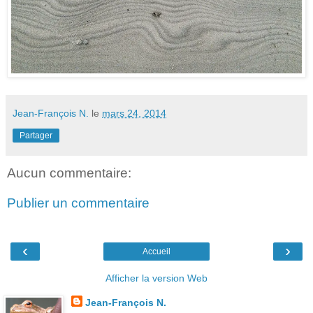
Jean-François N.
le
mars 24, 2014
Partager
Aucun commentaire:
Publier un commentaire
‹
›
Accueil
Afficher la version Web
Jean-François N.