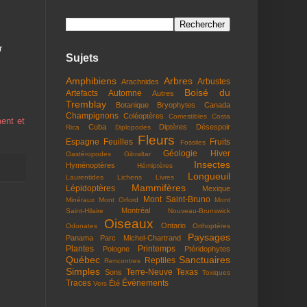
r
Sujets
Amphibiens
Arbres
Arbustes
Arachnides
Boisé du
Artefacts
Automne
Autres
Tremblay
Botanique
Bryophytes
Canada
Champignons
Coléoptères
Comestibles
Costa
ment et
Cuba
Diptères
Désespoir
Rica
Diplopodes
Fleurs
Espagne
Feuilles
Fruits
Fossiles
Géologie
Hiver
Gastéropodes
Gibraltar
Insectes
Hyménoptères
Hémiptères
Longueuil
Laurentides
Lichens
Livres
Mammifères
Lépidoptères
Mexique
Mont Saint-Bruno
Minéraux
Mont Orford
Mont
Montréal
Saint-Hilaire
Nouveau-Brunswick
Oiseaux
Ontario
Odonates
Orthoptères
Paysages
Panama
Parc Michel-Chartrand
Plantes
Printemps
Pologne
Ptéridophytes
Québec
Sanctuaires
Reptiles
Rencontres
Simples
Terre-Neuve
Texas
Sons
Toxiques
Traces
Événements
Été
Vers