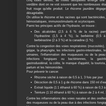
cinq lobes dentés, au milieu desquelles émerge une 
verdâtre dont on ne voit souvent que les nombreuses éta
fruit rouge qu'elle produit. Le rhizome jaunâtre dégag
désagréable.
On utilise le rhizome et les racines qui sont bactéricides,
hémostatiques, immunostimulants et ocytociques.
Parmi les principes actifs de l’hydraste, on trouve :
Des alcaloïdes (2,5 à 6 % de la racine) parm
l’hydrastine (1,5 à 4 %), la berbérine (0,5 
berbérastine (2 à 3 %) et la canadine (1 %).
Contre la congestion des voies respiratoires (mucosités), 
grippe, la pharyngite, les infections gastro-intestinales, l
urinaires, l'inflammation des muqueuses ou de la pea
infections fongiques ou bactériennes, la gastrite
gastroduodénal, la colite, le manque d'appétit, la tourista
partum et les hémorroïdes.
Pour prévenir le cancer.
Rhizome séché à raison de 0,5 à 1, 3 fois par jour.
Décoction de 0,5 à 1 g de rhizome dans 150 ml d’eau,
Extrait liquide (1:1 éthanol à 60 %) à raison de 0,3 à 
Teinture (1:10 éthanol à 60 %) à raison de 2 à 4 ml, 3
Contre les inflammations des voies nasales et des oreilles,
des muqueuses ou de la peau due à des infections fongique