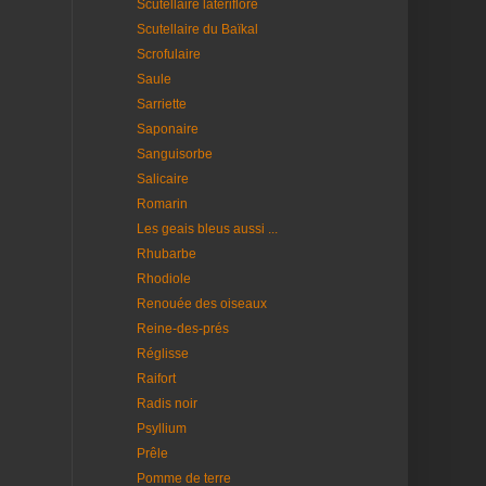
Scutellaire latériflore
Scutellaire du Baïkal
Scrofulaire
Saule
Sarriette
Saponaire
Sanguisorbe
Salicaire
Romarin
Les geais bleus aussi ...
Rhubarbe
Rhodiole
Renouée des oiseaux
Reine-des-prés
Réglisse
Raifort
Radis noir
Psyllium
Prêle
Pomme de terre