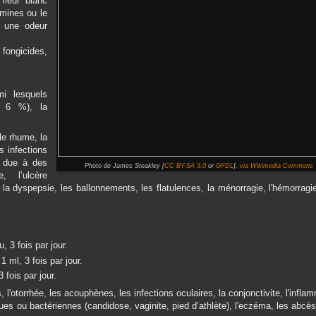
fleur blanc
mines ou le
e une odeur
 fongicides,
i lesquels
à 6 %), la
le rhume, la
es infections
u due à des
Photo de James Steakley [
CC BY-SA 3.0
or
GFDL
],
via Wikimedia Commons
, l’ulcère
, la dyspepsie, les ballonnements, les flatulences, la ménorragie, l'hémorragi
 3 fois par jour.
1 ml, 3 fois par jour.
 fois par jour.
 l'otorrhée, les acouphènes, les infections oculaires, la conjonctivite, l'infla
s ou bactériennes (candidose, vaginite, pied d’athlète), l'eczéma, les abcès