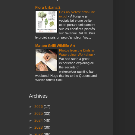
Flora Urbana 2
Des nouvelles: enfin une
expo!
-
À l'origine je
voulais faire une petite
expo portant uniquement
sur les conifères plantés
sur l'avenue Duluth. Puis
le projet a pris un peu d'ampleur. Voy...
Matteo Grilli Wildlife Art
Photos from the Birds in
Watercolour Workshop
-
We had such a great
experience exploring all
the secrets of
watercolour painting last
weekend. Huge thanks to the Queensland
Wildlife Artists Soci...
Archives
►
2026
(17)
►
2025
(33)
►
2024
(48)
►
2023
(30)
►
2022
(86)