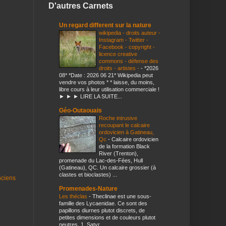
D'autres Carnets
Un regard different sur la nature
wikipedia - droits auteur -
Instagram - Twitter -
Facebook - copyright -
licence creative
commons - défense des
droits - artistes -
-
*2026
08* *Date : 2026 06 21* Wikipedia peut
vendre vos photos * * laisse, du moins,
libre cours à leur utilisation commerciale !
► ► ► LIRE LA SUITE...
Géo-Outaouais
Roche intrusive
recoupant le calcaire
ordovicien à Gatineau,
Qc
-
Calcaire ordovicien
de la formation Black
River (Trenton),
promenade du Lac-des-Fées, Hull
(Gatineau), QC. Un calcaire grossier (à
clastes et bioclastes) ...
nciens
Promenades-Nature
Les théclas
-
Theclinae est une sous-
famille des Lycaenidae. Ce sont des
papillons diurnes plutot discrets, de
petites dimensions et de couleurs plutot
neutres. 1. Satyr...