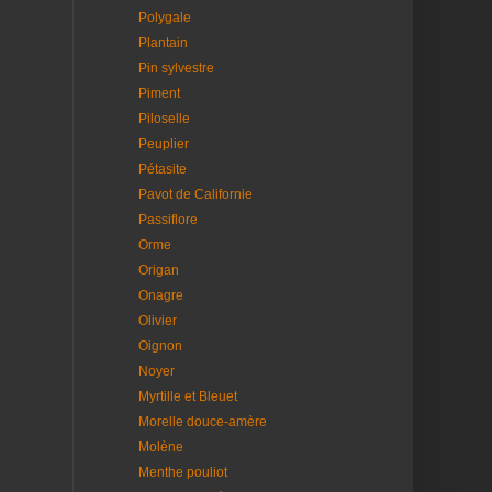
Polygale
Plantain
Pin sylvestre
Piment
Piloselle
Peuplier
Pétasite
Pavot de Californie
Passiflore
Orme
Origan
Onagre
Olivier
Oignon
Noyer
Myrtille et Bleuet
Morelle douce-amère
Molène
Menthe pouliot