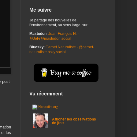
Me suivre
Je partage des nouvelles de
l'environnement, au sens large, sur:
Mastodon
:
Jean-François N. -
@JeFr@mastodon.social
Bluesky
:
Carnet Naturaliste - @carnet-
naturaliste.bsky.social
Buy me a coffee
e post-
Vu récemment
Afficher les observations
de jfn »
mmation
 et les