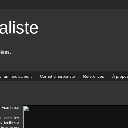
aliste
ières.
e, un médicament
Carnet d'herboriste
Références
À propo
e Framboise
se dans les
x feuilles à