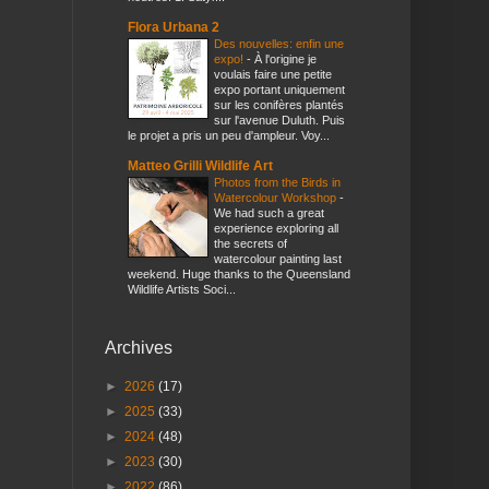
Flora Urbana 2
Des nouvelles: enfin une
expo!
-
À l'origine je
voulais faire une petite
expo portant uniquement
sur les conifères plantés
sur l'avenue Duluth. Puis
le projet a pris un peu d'ampleur. Voy...
Matteo Grilli Wildlife Art
Photos from the Birds in
Watercolour Workshop
-
We had such a great
experience exploring all
the secrets of
watercolour painting last
weekend. Huge thanks to the Queensland
Wildlife Artists Soci...
Archives
►
2026
(17)
►
2025
(33)
►
2024
(48)
►
2023
(30)
►
2022
(86)