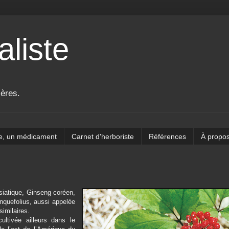
aliste
ières.
e, un médicament
Carnet d'herboriste
Références
À propo
siatique, Ginseng coréen,
nquefolius, aussi appelée
imilaires.
ultivée ailleurs dans le