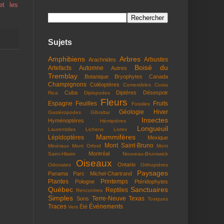
et les
Sujets
Amphibiens
Arbres
Arbustes
Arachnides
Boisé du
Artefacts
Automne
Autres
Tremblay
Botanique
Bryophytes
Canada
Champignons
Coléoptères
Comestibles
Costa
Cuba
Diptères
Désespoir
Rica
Diplopodes
Fleurs
Espagne
Feuilles
Fruits
Fossiles
Géologie
Hiver
Gastéropodes
Gibraltar
Insectes
Hyménoptères
Hémiptères
Longueuil
Laurentides
Lichens
Livres
Mammifères
Lépidoptères
Mexique
Mont Saint-Bruno
Minéraux
Mont Orford
Mont
Montréal
Saint-Hilaire
Nouveau-Brunswick
Oiseaux
Ontario
Odonates
Orthoptères
Paysages
Panama
Parc Michel-Chartrand
Plantes
Printemps
Pologne
Ptéridophytes
Québec
Sanctuaires
Reptiles
Rencontres
Simples
Terre-Neuve
Texas
Sons
Toxiques
Traces
Événements
Été
Vers