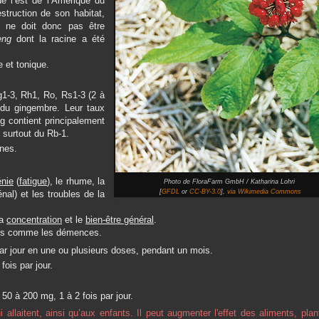
e l’est de l’Amérique du
struction de son habitat,
ui ne doit donc pas être
seng
dont la racine a été
 et tonique.
1-3, Rh1, Ro, Rs1-3 (2 à
 du gingembre. Leur taux
ng contient principalement
 surtout du Rb-1.
nes.
énie
(
fatigue
), le rhume, la
Photo de FloraFarm GmbH / Katharina Lohri
[
GFDL
or
CC-BY-3.0
],
via Wikimedia Commons
nal) et les troubles de la
la
concentration
et le
bien-être général
.
ives comme les démences.
ar jour en une ou plusieurs doses, pendant un mois.
ois par jour.
50 à 200 mg, 1 à 2 fois par jour.
llaitent, ainsi qu’aux enfants. Il peut augmenter l'effet des aliments, pla