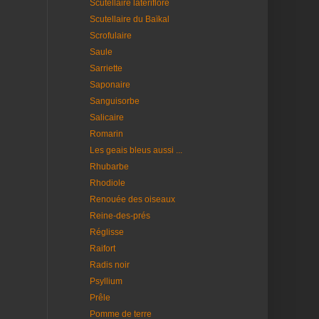
Scutellaire latériflore
Scutellaire du Baïkal
Scrofulaire
Saule
Sarriette
Saponaire
Sanguisorbe
Salicaire
Romarin
Les geais bleus aussi ...
Rhubarbe
Rhodiole
Renouée des oiseaux
Reine-des-prés
Réglisse
Raifort
Radis noir
Psyllium
Prêle
Pomme de terre