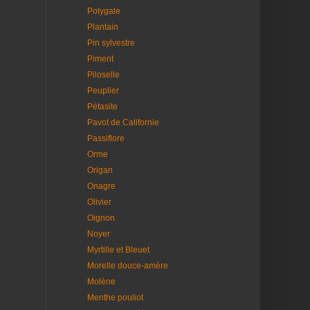
Polygale
Plantain
Pin sylvestre
Piment
Piloselle
Peuplier
Pétasite
Pavot de Californie
Passiflore
Orme
Origan
Onagre
Olivier
Oignon
Noyer
Myrtille et Bleuet
Morelle douce-amère
Molène
Menthe pouliot