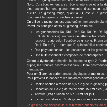
monde.
P. quinquefolius
est une plante des sous-bois d
Nord. Consécutivement à sa récolte intensive et à la de
c’est aujourd’hui une plante menacée d’extinction, q
cueillie. Le ginseng rouge, quant à lui, est le
P. gin
chauffée à la vapeur ou séchée au soleil.
On utilise la racine, qui est adaptogène, immunostimulante
Parmi les principes actifs du ginseng, on trouve:
Les ginsénosides Ra, Rb1, Rb2, Rc, Rd, Re, Rf, Rg
3 % de la racine) auxquels on attribue les effets
respectif varie selon l’espèce de ginseng. P. ginse
Rb-1, Rc et Rg-1, alors que P. quinquefolius contient
Des polysaccharides : les panaxanes et les ginséna
Une huile essentielle composée de monoterpènes.
Contre la dysfonction érectile, le diabète de type 2, l'
asth
grippe, les troubles gastro-intestinaux (ulcère gastroduodé
ménopause.
Pour améliorer les
performances physiques et mentales
, 
Pour prévenir le cancer et les maladies neurodégénérat
Racine séchée à raison de 0,5 à 2 g de P. ginseng p
Décoction de 1 à 2 g de racine dans 150 ml d’eau, 3 f
Teinture (1:5) à raison de 5 à 10 ml par jour.
Extrait normalisé à 5 % de ginsénosides à raison de 
Le ginseng est déconseillé aux femmes enceintes ou qui a