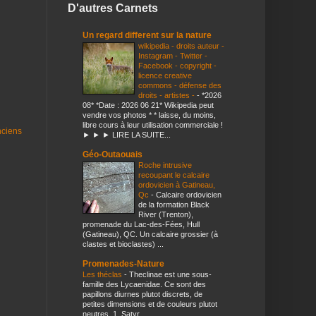
D'autres Carnets
Un regard different sur la nature
wikipedia - droits auteur -
Instagram - Twitter -
Facebook - copyright -
licence creative
commons - défense des
droits - artistes -
-
*2026
08* *Date : 2026 06 21* Wikipedia peut
vendre vos photos * * laisse, du moins,
libre cours à leur utilisation commerciale !
nciens
► ► ► LIRE LA SUITE...
Géo-Outaouais
Roche intrusive
recoupant le calcaire
ordovicien à Gatineau,
Qc
-
Calcaire ordovicien
de la formation Black
River (Trenton),
promenade du Lac-des-Fées, Hull
(Gatineau), QC. Un calcaire grossier (à
clastes et bioclastes) ...
Promenades-Nature
Les théclas
-
Theclinae est une sous-
famille des Lycaenidae. Ce sont des
papillons diurnes plutot discrets, de
petites dimensions et de couleurs plutot
neutres. 1. Satyr...